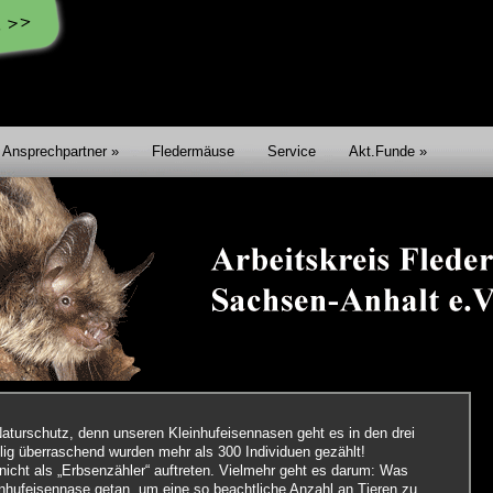
Ansprechpartner
Fledermäuse
Service
Akt.Funde
Naturschutz, denn unseren Kleinhufeisennasen geht es in den drei
öllig überraschend wurden mehr als 300 Individuen gezählt!
icht als „Erbsenzähler“ auftreten. Vielmehr geht es darum: Was
nhufeisennase getan, um eine so beachtliche Anzahl an Tieren zu