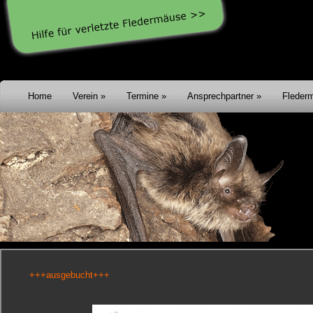
Home
Verein
Termine
Ansprechpartner
Fleder
+++ausgebucht+++